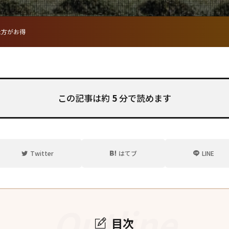
た方がお得
この記事は約
5
分で読めます
Twitter
はてブ
LINE
Outline
目次