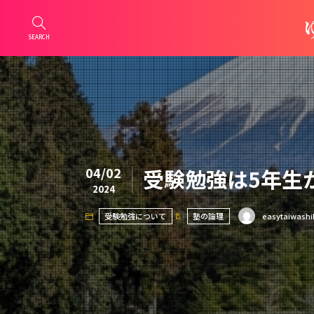
SEARCH
04/02
受験勉強は5年生
2024
受験勉強について
塾の論理
easytaiwashi